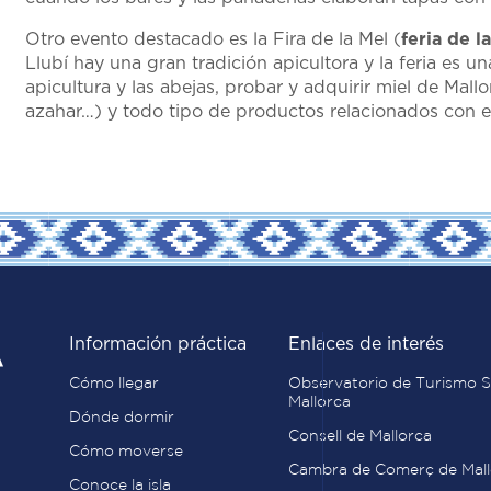
Otro evento destacado es la Fira de la Mel (
feria de l
Llubí hay una gran tradición apicultora y la feria es
apicultura y las abejas, probar y adquirir miel de Mal
azahar…) y todo tipo de productos relacionados con esta
Información práctica
Enlaces de interés
Cómo llegar
Observatorio de Turismo S
Mallorca
Dónde dormir
Consell de Mallorca
Cómo moverse
Cambra de Comerç de Mall
Conoce la isla