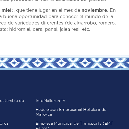
a miel
), que tiene lugar en el mes de
noviembre
. En
 una buena oportunidad para conocer el mundo de la
lorca de variedades diferentes (de algarrobo, romero,
: hidromiel, cera, panal, jalea real, etc.
ostenible de
InfoMallorcaTV
Federación Empresarial Hotelera de
Mallorca
orca
Empresa Municipal de Transports (EMT
Palma)