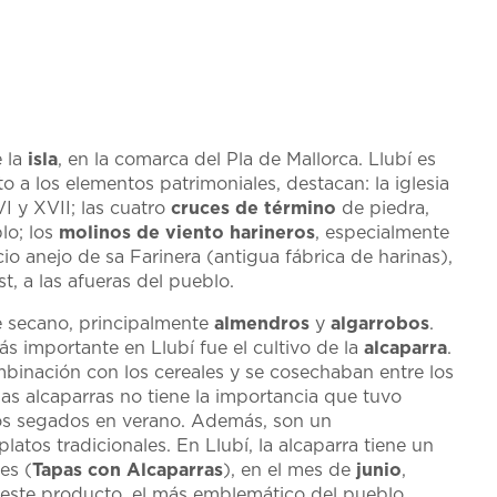
 la
isla
, en la comarca del Pla de Mallorca. Llubí es
to a los elementos patrimoniales, destacan: la iglesia
VI y XVII; las cuatro
cruces
de
término
de piedra,
lo; los
molinos
de
viento
harineros
, especialmente
cio anejo de sa Farinera (antigua fábrica de harinas),
st, a las afueras del pueblo.
 secano, principalmente
almendros
y
algarrobos
.
s importante en Llubí fue el cultivo de la
alcaparra
.
mbinación con los cereales y se cosechaban entre los
las alcaparras no tiene la importancia que tuvo
os segados en verano. Además, son un
atos tradicionales. En Llubí, la alcaparra tiene un
es (
Tapas con Alcaparras
), en el mes de
junio
,
 este producto, el más emblemático del pueblo.