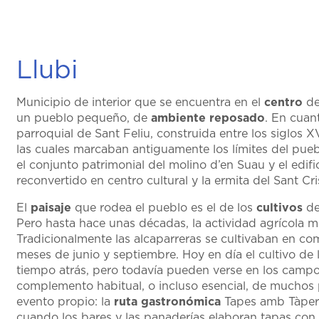
Llubi
Municipio de interior que se encuentra en el
centro
de
un pueblo pequeño, de
ambiente
reposado
. En cuan
parroquial de Sant Feliu, construida entre los siglos X
las cuales marcaban antiguamente los límites del pueb
el conjunto patrimonial del molino d’en Suau y el edifi
reconvertido en centro cultural y la ermita del Sant Cri
El
paisaje
que rodea el pueblo es el de los
cultivos
de
Pero hasta hace unas décadas, la actividad agrícola má
Tradicionalmente las alcaparreras se cultivaban en co
meses de junio y septiembre. Hoy en día el cultivo de 
tiempo atrás, pero todavía pueden verse en los camp
complemento habitual, o incluso esencial, de muchos pl
evento propio: la
ruta gastronómica
Tapes amb Tàper
cuando los bares y las panaderías elaboran tapas con