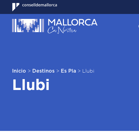
>
>
>
Llubi
Inicio
Destinos
Es Pla
Llubi