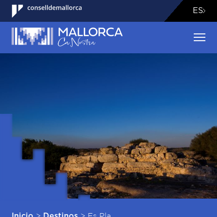
ES
>
>
Es Pla
Inicio
Destinos