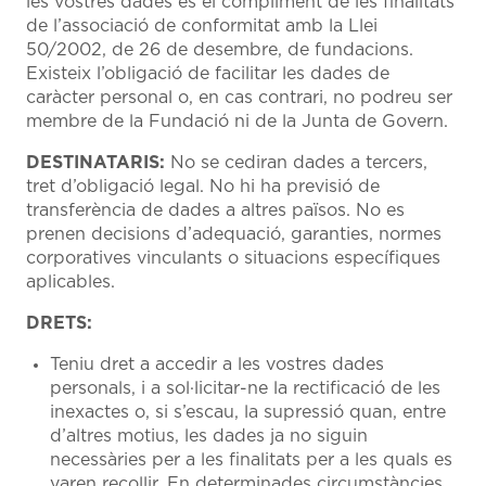
les vostres dades és el compliment de les finalitats
de l’associació de conformitat amb la Llei
50/2002, de 26 de desembre, de fundacions.
Existeix l’obligació de facilitar les dades de
caràcter personal o, en cas contrari, no podreu ser
membre de la Fundació ni de la Junta de Govern.
DESTINATARIS:
No se cediran dades a tercers,
tret d’obligació legal. No hi ha previsió de
transferència de dades a altres països. No es
prenen decisions d’adequació, garanties, normes
corporatives vinculants o situacions específiques
aplicables.
DRETS:
Teniu dret a accedir a les vostres dades
personals, i a sol·licitar-ne la rectificació de les
inexactes o, si s’escau, la supressió quan, entre
d’altres motius, les dades ja no siguin
necessàries per a les finalitats per a les quals es
varen recollir. En determinades circumstàncies,