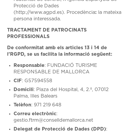
Protecció de Dades
(http://www.agpd.es). Procedència
:
la mateixa
persona interessada.
TRACTAMENT DE PATROCINATS
PROFESSIONALS
De conformitat amb els articles 13 i 14 de
l’RGPD, se us facilita la informació següent:
Responsable
: FUNDACIÓ TURISME
RESPONSABLE DE MALLORCA
CIF
: G57594558
Domicili
: Plaza del Hospital, 4, 2.º, 07012
Palma, Illes Balears
Telèfon
: 971 219 648
Correu electrònic
:
gestio.ftrm@conselldemallorca.net
Delegat de Protecció de Dades (DPD)
: