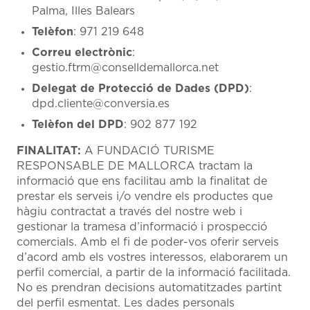
Palma, Illes Balears
Telèfon
: 971 219 648
Correu electrònic
:
gestio.ftrm@conselldemallorca.net
Delegat de Protecció de Dades (DPD)
:
dpd.cliente@conversia.es
Telèfon del DPD
: 902 877 192
FINALITAT:
A FUNDACIÓ TURISME
RESPONSABLE DE MALLORCA tractam la
informació que ens facilitau amb la finalitat de
prestar els serveis i/o vendre els productes que
hàgiu contractat a través del nostre web i
gestionar la tramesa d’informació i prospecció
comercials. Amb el fi de poder-vos oferir serveis
d’acord amb els vostres interessos, elaborarem un
perfil comercial, a partir de la informació facilitada.
No es prendran decisions automatitzades partint
del perfil esmentat. Les dades personals