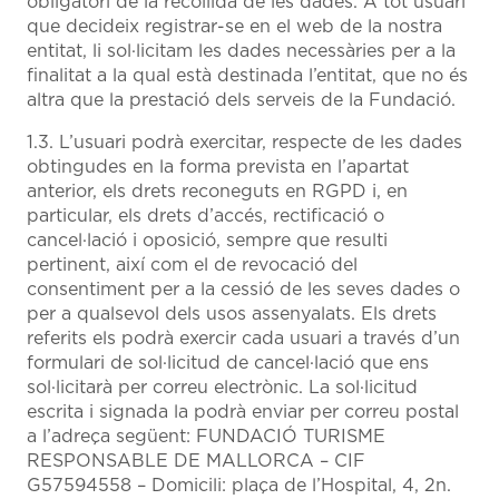
obligatori de la recollida de les dades. A tot usuari
que decideix registrar-se en el web de la nostra
entitat, li sol·licitam les dades necessàries per a la
finalitat a la qual està destinada l’entitat, que no és
altra que la prestació dels serveis de la Fundació.
1.3. L’usuari podrà exercitar, respecte de les dades
obtingudes en la forma prevista en l’apartat
anterior, els drets reconeguts en RGPD i, en
particular, els drets d’accés, rectificació o
cancel·lació i oposició, sempre que resulti
pertinent, així com el de revocació del
consentiment per a la cessió de les seves dades o
per a qualsevol dels usos assenyalats. Els drets
referits els podrà exercir cada usuari a través d’un
formulari de sol·licitud de cancel·lació que ens
sol·licitarà per correu electrònic. La sol·licitud
escrita i signada la podrà enviar per correu postal
a l’adreça següent: FUNDACIÓ TURISME
RESPONSABLE DE MALLORCA – CIF
G57594558 – Domicili: plaça de l’Hospital, 4, 2n.