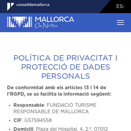
ES
POLÍTICA DE PRIVACITAT I
PROTECCIÓ DE DADES
PERSONALS
De conformitat amb els articles 13 i 14 de
l’RGPD, se us facilita la informació següent:
Responsable
: FUNDACIÓ TURISME
RESPONSABLE DE MALLORCA
CIF
: G57594558
Domicili
: Plaza del Hospital, 4, 2.º, 07012