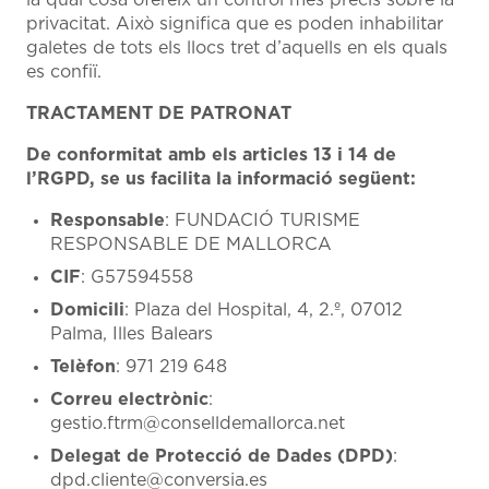
la qual cosa ofereix un control més precís sobre la
privacitat. Això significa que es poden inhabilitar
galetes de tots els llocs tret d’aquells en els quals
es confiï.
TRACTAMENT DE PATRONAT
De conformitat amb els articles 13 i 14 de
l’RGPD, se us facilita la informació següent:
Responsable
: FUNDACIÓ TURISME
RESPONSABLE DE MALLORCA
CIF
: G57594558
Domicili
: Plaza del Hospital, 4, 2.º, 07012
Palma, Illes Balears
Telèfon
: 971 219 648
Correu electrònic
:
gestio.ftrm@conselldemallorca.net
Delegat de Protecció de Dades (DPD)
:
dpd.cliente@conversia.es