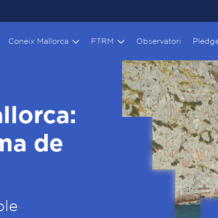
Coneix Mallorca
FTRM
Observatori
Pledg
llorca:
ima de
ble