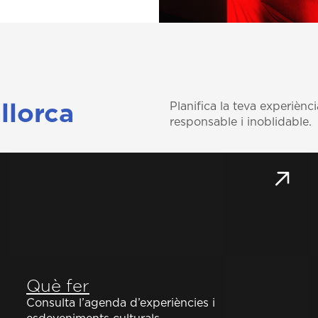
Planifica la teva experiènc
llorca
responsable i inoblidable.
Què fer
Consulta l’agenda d’experiències i