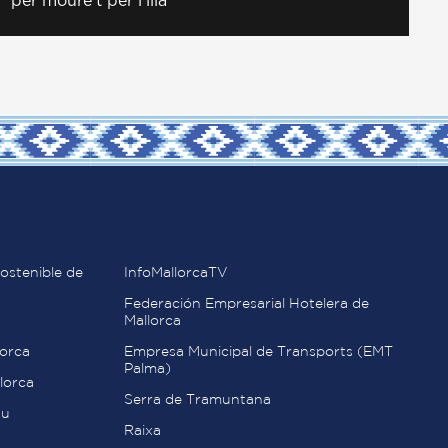
per moure’t per l’illa
ostenible de
InfoMallorcaTV
Federación Empresarial Hotelera de
Mallorca
orca
Empresa Municipal de Transports (EMT
Palma)
lorca
Serra de Tramuntana
au
Raixa