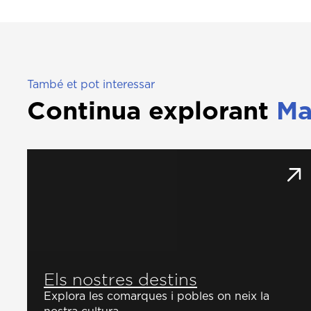
També et pot interessar
Continua explorant
Ma
Els nostres destins
Explora les comarques i pobles on neix la