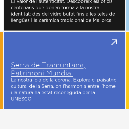
El valor de l’autenticitat. Descobreix els oficis
centenaris que donen forma a la nostra
identitat: des del vidre bufat fins a les teles de
llengües i la ceràmica tradicional de Mallorca.
Serra de Tramuntana,
Patrimoni Mundial
La nostra joia de la corona. Explora el paisatge
cultural de la Serra, on l’harmonia entre l’home
i la natura ha estat reconeguda per la
UNESCO.