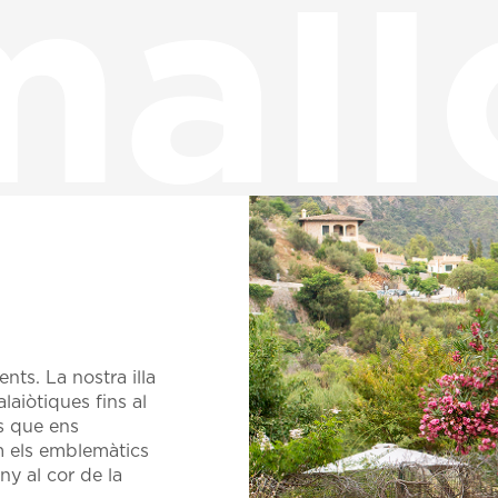
mall
nts. La nostra illa
laiòtiques fins al
s que ens
om els emblemàtics
y al cor de la