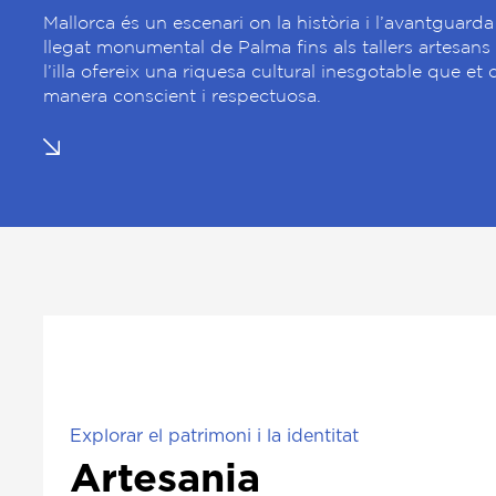
Mallorca és un escenari on la història i l’avantguard
llegat monumental de Palma fins als tallers artesans 
l’illa ofereix una riquesa cultural inesgotable que e
manera conscient i respectuosa.
Explorar el patrimoni i la identitat
Artesania