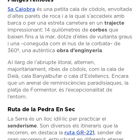
Platges remotes
Sa Calobra
és una petita cala de còdols, envoltada
d’altes parets de roca i a la qual s’accedeix amb
barca o per una estreta carretera en un
trajecte
impressionant: 14 quilòmetres de
corbes
que
baixen fins a la mar, dotze d’elles de vuitanta graus
i una –coneguda com el nus de la corbata– de
360º, una autèntica
obra d’enginyeria
.
Al llarg de l’abrupte litoral, alternen,
majoritàriament, ribes de còdols, com la cala de
Deià, cala Banyalbufar o cala d’Estellencs. Encara
que un arenal de reminiscències paradisíaques, la
platja de Formentor, és l’excepcionalitat de
l’entorn.
Ruta de la Pedra En Sec
La Serra és un lloc idíl·lic per practicar el
senderisme
. Son diversos els itineraris que la
recorren, en destaca la
ruta GR-221
, sender de
gran recorregut, estructurat en diferents etapes.