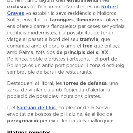
bohemi, amb alguns dels
establiments
més
exclusius
de l’illa, imant d’artistes, és on
Robert
Graves
va establir la seva residència a Mallorca.
Sóller, envoltat de
tarongers
,
llimoneres
i oliveres,
ens ofereix carrers flanquejats per cases senyorials
i edificis modernistes, i la possibilitat de fer un
viatge al passat a bord del seu
tramvia
, que
comunica amb el port, o amb el
tren
que enllaça
amb Palma, tots dos
de
principis del s. XX
.
Pollença, poble d’artistes i artesans. I el port de
Pollença és un antic port pesquer i zona d’estiueig
sembrat ple de bars i de restaurants.
Destaquen, al litoral, les
torres de defensa
, una
xarxa de vigilància amb l’objectiu d’alertar la
població de possibles incursions pirates.
I, el
Santuari de Lluc
, en ple cor de la Serra i
envoltat de boscos de pi i alzina, és el lloc de
peregrinació
per excel·lència dels mallorquins.