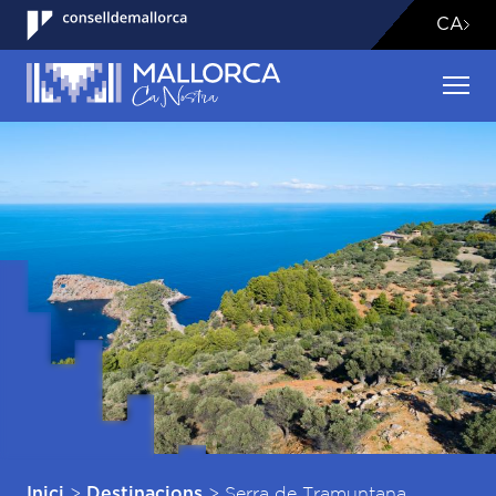
CA
>
>
Serra de Tramuntana
Inici
Destinacions