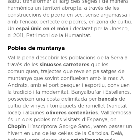
sabut transformar al llarg dels segles i de manera
harmònica un territori abrupte, a través de les
construccions de pedra en sec, sense argamassa i
amb l’encaix perfecte de pedres, en zona de cultiu.
Un
espai únic en el món
i declarat per la Unesco,
el 2011, Patrimoni de la Humanitat.
Pobles de muntanya
Val la pena descobrir les poblacions de la Serra a
través de les
sinuoses carreteres
que les
comuniquen, trajectes que revelen paisatges de
muntanya que sovint conflueixen amb la mar. A
Andratx, amb el port pesquer i esportiu, conviuen
la tradició i la modernitat. Banyalbufar i Estellencs,
posseeixen una costa delimitada per
bancals
de
cultiu de vinyes i tomàquets de ramellet (varietat
local) i algunes
oliveres centenàries
. Valldemossa
és un dels pobles més visitats d’Espanya, on
Chopin
i l’escriptora George Sand, varen passar un
hivern en una de les cel·les de la Cartoixa. Deià,