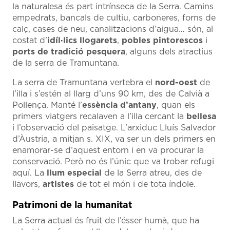
la naturalesa és part intrínseca de la Serra. Camins
empedrats, bancals de cultiu, carboneres, forns de
calç, cases de neu, canalitzacions d’aigua… són, al
costat d’
idíl·lics llogarets
,
pobles pintorescos
i
ports de tradició pesquera
, alguns dels atractius
de la serra de Tramuntana.
La serra de Tramuntana vertebra el
nord-oest
de
l’illa i s’estén al llarg d’uns 90 km, des de Calvià a
Pollença. Manté l’
essència d’antany
, quan els
primers viatgers recalaven a l’illa cercant la
bellesa
i l’observació del paisatge. L’arxiduc Lluís Salvador
d’Àustria, a mitjan s. XIX, va ser un dels primers en
enamorar-se d’aquest entorn i en va procurar la
conservació. Però no és l’únic que va trobar refugi
aquí. La
llum especial
de la Serra atreu, des de
llavors,
artistes
de tot el món i de tota índole.
Patrimoni de la humanitat
La Serra actual és fruit de l’ésser humà, que ha