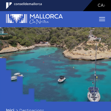
CA
>
Destinacions
Inici