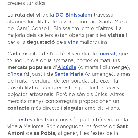
creuers turístics.
La
ruta del vi
de la
DO Binissalem
travessa
algunes localitats de la zona, com ara Santa Maria
del Camí, Consell i Binissalem, entre d’altres. La
majoria dels cellers estan oberts per a les
visites
i
per a la
degustació
dels
vins
mallorquins.
Cada localitat de l’illa té el seu dia de
mercat
, que
té lloc un dia de la setmana, només el matí. Els
mercats populars
d’
Alcúdia
(dimarts i diumenge),
d’Inca
(dijous) i de
Santa Maria
(diumenge), a més
de fruita i verdura de temporada, ofereixen la
possibilitat de comprar altres productes locals i
objectes artesanals. Però no són els únics. Altres
mercats menys concorreguts proporcionen un
contacte
més directe i
singular
amb els vilans.
Les
festes
i les tradicions són part intrínseca de la
vida a Mallorca. Són conegudes les festes de
Sant
Antoni
de
sa Pobla
, al gener, i les festes de la