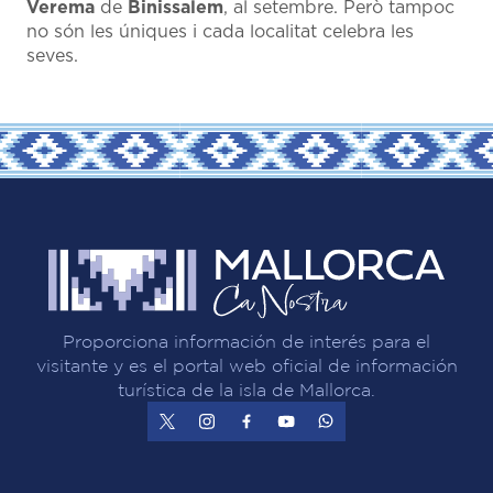
Verema
de
Binissalem
, al setembre. Però tampoc
no són les úniques i cada localitat celebra les
seves.
Proporciona información de interés para el
visitante y es el portal web oficial de información
turística de la isla de Mallorca.