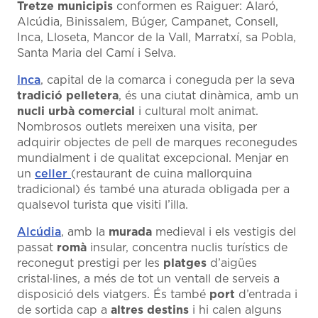
Tretze municipis
conformen es Raiguer: Alaró,
Alcúdia, Binissalem, Búger, Campanet, Consell,
Inca, Lloseta, Mancor de la Vall, Marratxí, sa Pobla,
Santa Maria del Camí i Selva.
Inca
, capital de la comarca i coneguda per la seva
tradició pelletera
, és una ciutat dinàmica, amb un
nucli urbà comercial
i cultural molt animat.
Nombrosos outlets mereixen una visita, per
adquirir objectes de pell de marques reconegudes
mundialment i de qualitat excepcional. Menjar en
un
celler
(restaurant de cuina mallorquina
tradicional) és també una aturada obligada per a
qualsevol turista que visiti l’illa.
Alcúdia
, amb la
murada
medieval i els vestigis del
passat
romà
insular, concentra nuclis turístics de
reconegut prestigi per les
platges
d’aigües
cristal·lines, a més de tot un ventall de serveis a
disposició dels viatgers. És també
port
d’entrada i
de sortida cap a
altres destins
i hi calen alguns