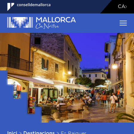
CA
>
>
Es Raiguer
Inici
Destinacions