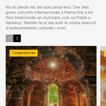
No et perdis res del que passa avui. Des dels
grans concerts internacionals a Palma fins a les
fires tradicionals en municipis com sa Pobla o
Santanyí. Mantén-te al dia amb la nostra selecció
d'esdeveniments culturals i d'oci.
7 experiències