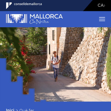
CA
>
Què fer
Inici