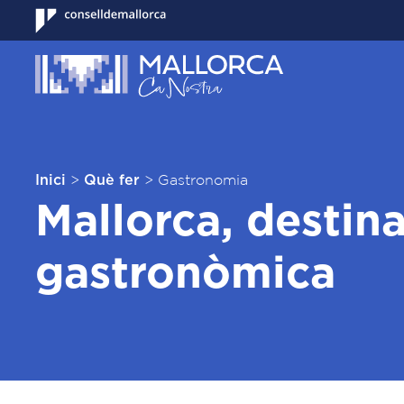
>
>
Gastronomia
Inici
Què fer
Mallorca, destin
gastronòmica