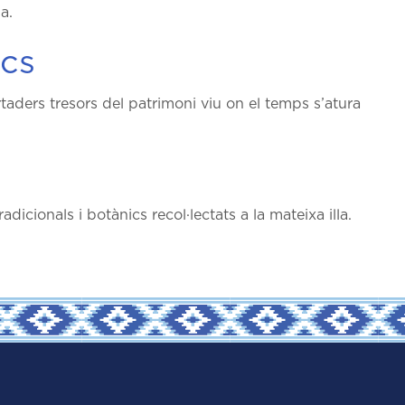
a.
ics
taders tresors del patrimoni viu on el temps s’atura
dicionals i botànics recol·lectats a la mateixa illa.