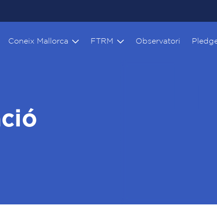
Coneix Mallorca
FTRM
Observatori
Pledg
ació