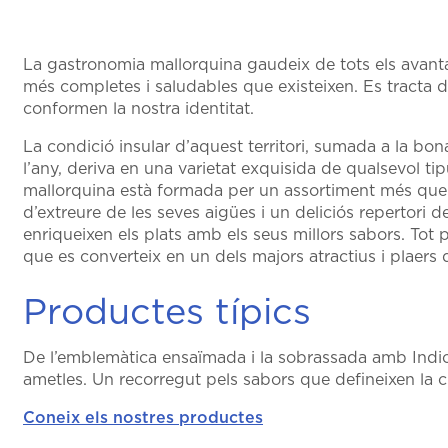
La gastronomia mallorquina gaudeix de tots els avant
més completes i saludables que existeixen. Es tracta d’
conformen la nostra identitat.
La condició insular d’aquest territori, sumada a la bo
l’any, deriva en una varietat exquisida de qualsevol ti
mallorquina està formada per un assortiment més que c
d’extreure de les seves aigües i un deliciós repertori
enriqueixen els plats amb els seus millors sabors. Tot 
que es converteix en un dels majors atractius i plaers d
Productes típics
De l’emblemàtica ensaïmada i la sobrassada amb Indica
ametles. Un recorregut pels sabors que defineixen la c
Coneix els nostres productes