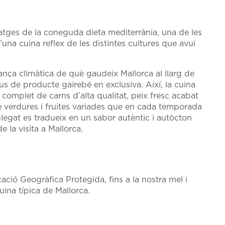
atges de la coneguda dieta mediterrània, una de les
una cuina reflex de les distintes cultures que avui
nança climàtica de què gaudeix Mallorca al llarg de
pus de producte gairebé en exclusiva. Així, la cuina
omplet de carns d’alta qualitat, peix fresc acabat
 de verdures i fruites variades que en cada temporada
plegat es tradueix en un sabor autèntic i autòcton
e la visita a Mallorca.
ció Geogràfica Protegida, fins a la nostra mel i
uina típica de Mallorca.