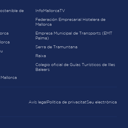
ostenible de
InfoMallorcaTV
Federación Empresarial Hotelera de
Mallorca
orca
Empresa Municipal de Transports (EMT
Palma)
lorca
Serra de Tramuntana
au
Raixa
Colegio oficial de Guías Turísticos de Illes
Balears
 Mallorca
Avís legal
Política de privacitat
Seu electrònica