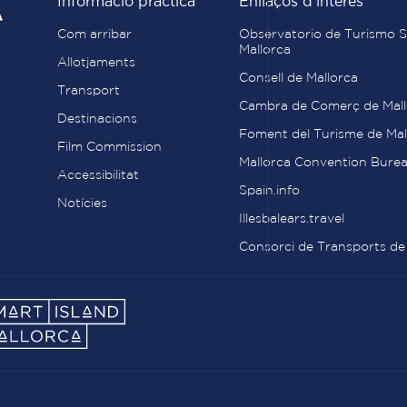
Informació pràctica
Enllaços d'interès
Com arribar
Observatorio de Turismo S
Mallorca
Allotjaments
Consell de Mallorca
Transport
Cambra de Comerç de Mall
Destinacions
Foment del Turisme de Mal
Film Commission
Mallorca Convention Bure
Accessibilitat
Spain.info
Notícies
Illesbalears.travel
Consorci de Transports de