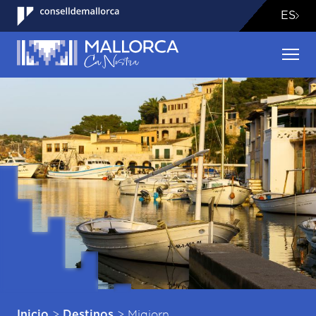
ES
>
>
Migjorn
Inicio
Destinos