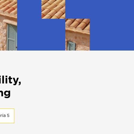
lity,
ing
ría 5