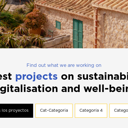
Find out what we are working on
est
projects
on sustainabi
gitalisation and well-be
 los proyectos
Cat-Categoria
Categoría 4
Catego