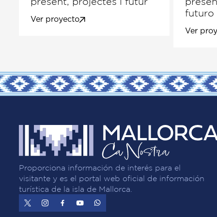
present, projectes i futur
presen
futuro
Ver proyecto
Ver pro
Proporciona información de interés para el
visitante y es el portal web oficial de información
turística de la isla de Mallorca.