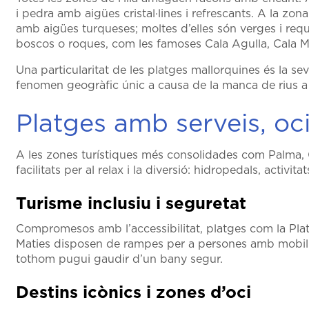
i pedra amb aigües cristal·lines i refrescants. A la zo
amb aigües turqueses; moltes d’elles són verges i req
boscos o roques, com les famoses Cala Agulla, Cala Me
Una particularitat de les platges mallorquines és la s
fenomen geogràfic únic a causa de la manca de rius a l’
Platges amb serveis, oci 
A les zones turístiques més consolidades com Palma, C
facilitats per al relax i la diversió: hidropedals, activi
Turisme inclusiu i seguretat
Compromesos amb l’accessibilitat, platges com la Plat
Maties disposen de rampes per a persones amb mobilit
tothom pugui gaudir d’un bany segur.
Destins icònics i zones d’oci