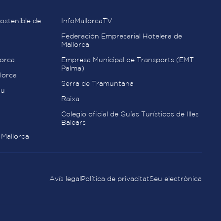
ostenible de
InfoMallorcaTV
Federación Empresarial Hotelera de
Mallorca
orca
Empresa Municipal de Transports (EMT
Palma)
lorca
Serra de Tramuntana
au
Raixa
Colegio oficial de Guías Turísticos de Illes
Balears
 Mallorca
Avís legal
Política de privacitat
Seu electrònica