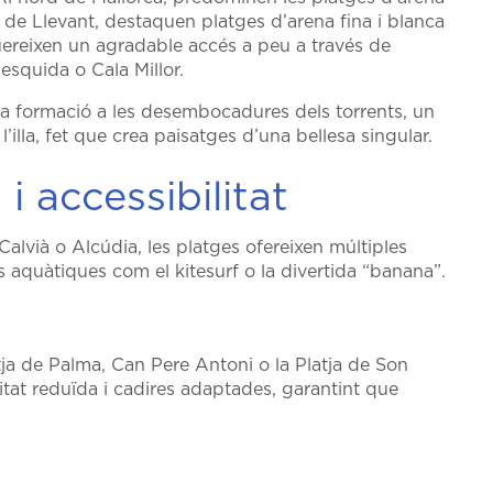
na de Llevant, destaquen platges d’arena fina i blanca
uereixen un agradable accés a peu a través de
squida o Cala Millor.
eva formació a les desembocadures dels torrents, un
illa, fet que crea paisatges d’una bellesa singular.
i accessibilitat
alvià o Alcúdia, les platges ofereixen múltiples
tats aquàtiques com el kitesurf o la divertida “banana”.
ja de Palma, Can Pere Antoni o la Platja de Son
at reduïda i cadires adaptades, garantint que