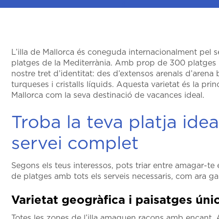
L’illa de Mallorca és coneguda internacionalment pel seu
platges de la Mediterrània. Amb prop de 300 platges repa
nostre tret d’identitat: des d’extensos arenals d’arena 
turqueses i cristalls líquids. Aquesta varietat és la pri
Mallorca com la seva destinació de vacances ideal.
Troba la teva platja ideal
servei complet
Segons els teus interessos, pots triar entre amagar-te
de platges amb tots els serveis necessaris, com ara gan
Varietat geogràfica i paisatges úni
Totes les zones de l’illa amaguen racons amb encant. 