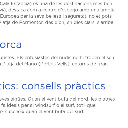
i Cala Estància) és una de les destinacions més ben
lvià, destaca com a centre d’esbarjo amb una àmplia
Europea per la seva bellesa i seguretat, no et pots
atja de Formentor, des d’on, en dies clars, s’arriba
lorca
ristes. Els entusiastes del nudisme hi troben el seu
Platja del Mago (Portals Vells), entorns de gran
ics: consells pràctics
seves aigües. Quan el vent bufa del nord, les platges
a ideals per al windsurf o el surf, tot i que
ix succeeix quan el vent bufa del sud.