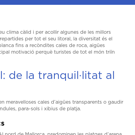
 clima càlid i per acollir algunes de les millors
rtides per tot el seu litoral, la diversitat és el
blanca fins a recòndites cales de roca, aigües
ncipal motivació perquè turistes de tot el món triïn
: de la tranquil·litat al
 en meravelloses cales d’aigües transparents o gaudir
dules, para-sols i xibius de platja.
cs
Al nord de Mallorca, predominen les platges d’arena