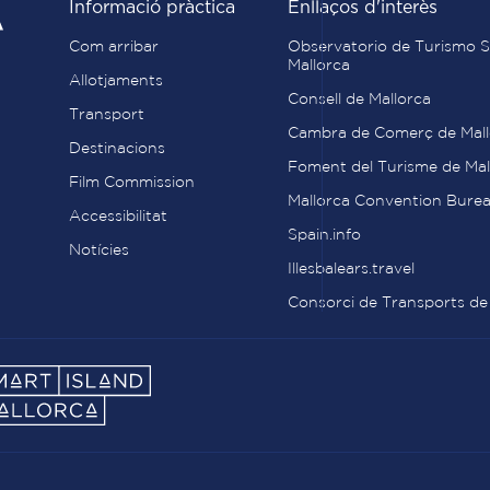
Informació pràctica
Enllaços d'interès
Com arribar
Observatorio de Turismo S
Mallorca
Allotjaments
Consell de Mallorca
Transport
Cambra de Comerç de Mall
Destinacions
Foment del Turisme de Mal
Film Commission
Mallorca Convention Bure
Accessibilitat
Spain.info
Notícies
Illesbalears.travel
Consorci de Transports de