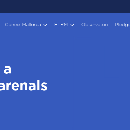
Coneix Mallorca
FTRM
Observatori
Pledg
 a
 arenals