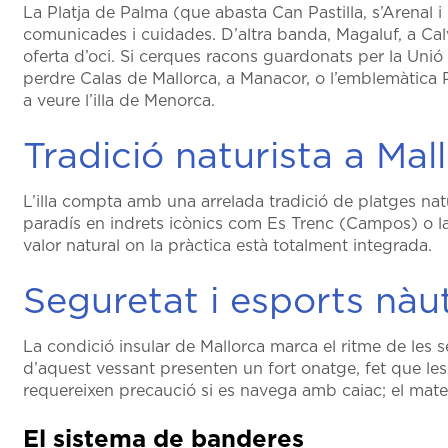
La Platja de Palma (que abasta Can Pastilla, s’Arenal 
comunicades i cuidades. D’altra banda, Magaluf, a Ca
oferta d’oci. Si cerques racons guardonats per la Unió 
perdre Calas de Mallorca, a Manacor, o l’emblemàtica Pl
a veure l’illa de Menorca.
Tradició naturista a Mal
L’illa compta amb una arrelada tradició de platges natu
paradís en indrets icònics com Es Trenc (Campos) o la 
valor natural on la pràctica està totalment integrada.
Seguretat i esports nàut
La condició insular de Mallorca marca el ritme de les 
d’aquest vessant presenten un fort onatge, fet que les f
requereixen precaució si es navega amb caiac; el mate
El sistema de banderes