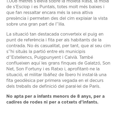
1.008 metres s’eleva sobre la moleta Rasa, la mola
de s’Esclop i es Puntals, totes molt més baixes i
que fan ressaltar encara més la seva altiva
presència i permeten des del cim explaiar la vista
sobre una gran part de l’’illa.
La situació tan destacada converteix el puig en
punt de referència i fita per als habitants de la
contrada. No és casualitat, per tant, que al seu cim
s’’hi situàs la partió entre els municipis
d’’Estellencs, Puigpunyent i Calvià. També
conflueixen aquí les grans finques de Galatzó, Son
Net, Son Fortuny i es Ratxo i, aprofitant-ne la
situació, el militar Ibáñez de Íbero hi instal·là una
fita geodèsica per primera vegada en el decurs
dels treballs de definició del paral·lel de París.
No apta per a infants menors de 8 anys, per a
cadires de rodes ni per a cotxets d’infants.