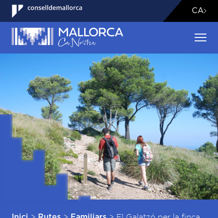
CA
>
>
>
El Galatzó per la finca
Inici
Rutes
Familiars